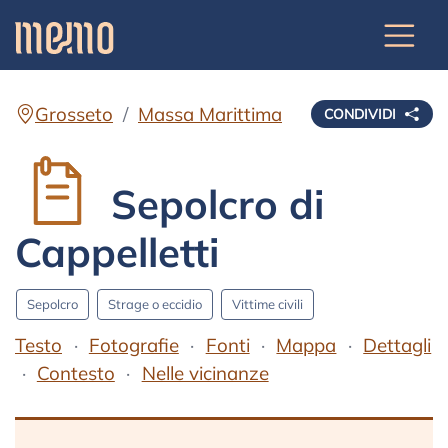
Grosseto
Massa Marittima
CONDIVIDI
Sepolcro di
Cappelletti
Sepolcro
Strage o eccidio
Vittime civili
Testo
Fotografie
Fonti
Mappa
Dettagli
Contesto
Nelle vicinanze
Testo