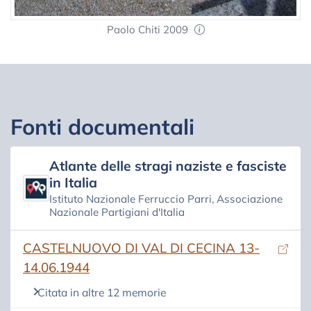
Paolo Chiti 2009
Fonti documentali
Atlante delle stragi naziste e fasciste
in Italia
Istituto Nazionale Ferruccio Parri, Associazione
Nazionale Partigiani d'Italia
(si apre in una nuova scheda)
CASTELNUOVO DI VAL DI CECINA 13-
14.06.1944
Citata in altre 12 memorie