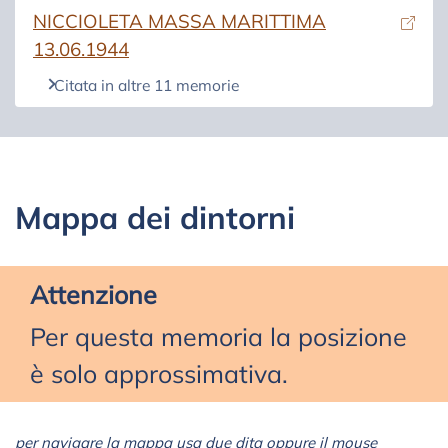
(si apre in una nuova scheda)
NICCIOLETA MASSA MARITTIMA
13.06.1944
Citata in altre 11 memorie
Mappa dei dintorni
Attenzione
Per questa memoria la posizione
è solo approssimativa.
per navigare la mappa usa due dita oppure il mouse