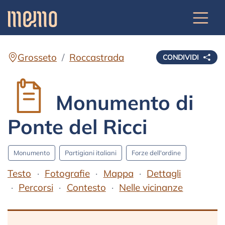
Grosseto
Roccastrada
CONDIVIDI
Monumento di
Ponte del Ricci
Monumento
Partigiani italiani
Forze dell'ordine
Testo
Fotografie
Mappa
Dettagli
Percorsi
Contesto
Nelle vicinanze
Testo