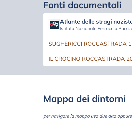
Fonti documentali
Atlante delle stragi naziste
Istituto Nazionale Ferruccio Parri,
(si apre in una nuova scheda)
SUGHERICCI ROCCASTRADA 12
(si apre in una nuova scheda)
IL CROCINO ROCCASTRADA 20
Mappa dei dintorni
per navigare la mappa usa due dita oppure 