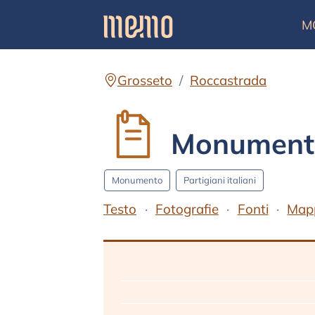
M
Grosseto
Roccastrada
Monumento
Monumento
Partigiani italiani
Testo
Fotografie
Fonti
Map
Testo