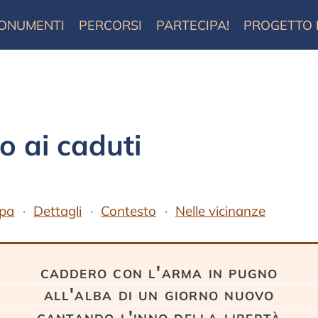
ONUMENTI
PERCORSI
PARTECIPA!
PROGETTO
 ai caduti
pa
Dettagli
Contesto
Nelle vicinanze
caddero con l'arma in pugno
all'alba di un giorno nuovo
cantando l'inno della libertà