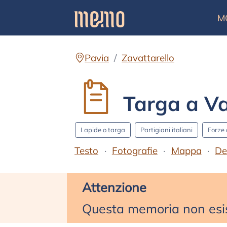
M
Pavia
Zavattarello
Targa a Va
Lapide o targa
Partigiani italiani
Forze 
Testo
Fotografie
Mappa
De
Attenzione
Questa memoria non esis