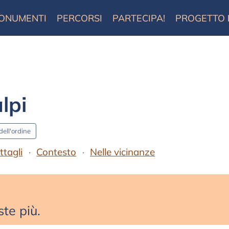
ONUMENTI
PERCORSI
PARTECIPA!
PROGETTO
lpi
dell'ordine
ttagli
Contesto
Nelle vicinanze
te più.