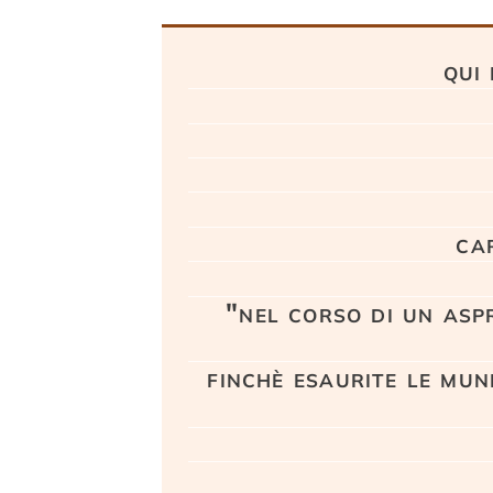
Testo
qui
ca
"nel corso di un asp
finchè esaurite le mun