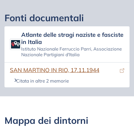
Fonti documentali
Atlante delle stragi naziste e fasciste
in Italia
Istituto Nazionale Ferruccio Parri, Associazione
Nazionale Partigiani d'Italia
(si apre in una nuova scheda)
SAN MARTINO IN RIO, 17.11.1944
Citata in altre 2 memorie
Mappa dei dintorni