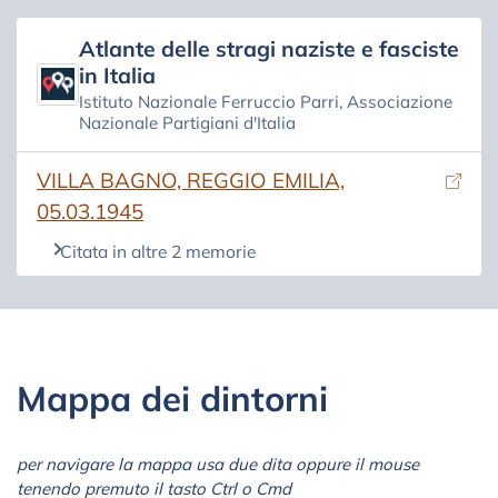
Atlante delle stragi naziste e fasciste
in Italia
Istituto Nazionale Ferruccio Parri, Associazione
Nazionale Partigiani d'Italia
(si apre in una nuova scheda)
VILLA BAGNO, REGGIO EMILIA,
05.03.1945
Citata in altre 2 memorie
Mappa dei dintorni
per navigare la mappa usa due dita oppure il mouse
tenendo premuto il tasto Ctrl o Cmd