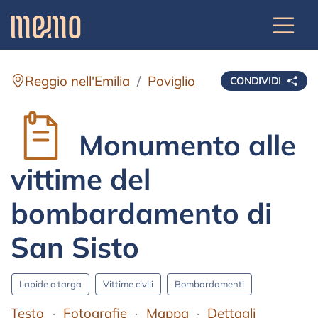
Reggio nell'Emilia
Poviglio
CONDIVIDI
Monumento alle
vittime del
bombardamento di
San Sisto
Lapide o targa
Vittime civili
Bombardamenti
Testo
Fotografie
Mappa
Dettagli