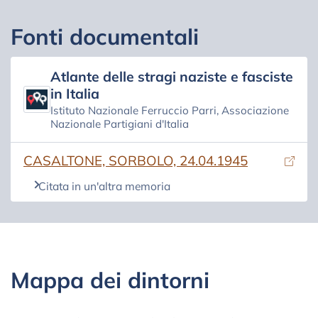
Fonti documentali
Atlante delle stragi naziste e fasciste
in Italia
Istituto Nazionale Ferruccio Parri, Associazione
Nazionale Partigiani d'Italia
(si apre in una nuova scheda)
CASALTONE, SORBOLO, 24.04.1945
Citata in un'altra memoria
Mappa dei dintorni