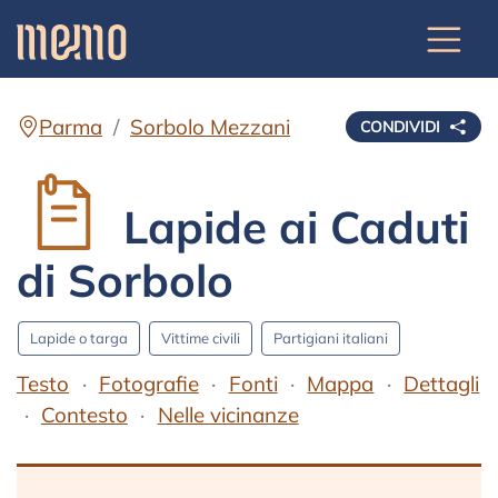
Parma
Sorbolo Mezzani
CONDIVIDI
Lapide ai Caduti
di Sorbolo
Lapide o targa
Vittime civili
Partigiani italiani
Testo
Fotografie
Fonti
Mappa
Dettagli
Contesto
Nelle vicinanze
Testo