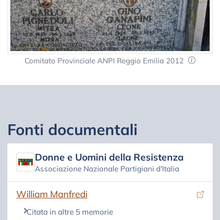
Comitato Provinciale ANPI Reggio Emilia 2012
Fonti documentali
Donne e Uomini della Resistenza
Associazione Nazionale Partigiani d'Italia
(si apre in una nuova scheda)
William Manfredi
Citata in altre 5 memorie