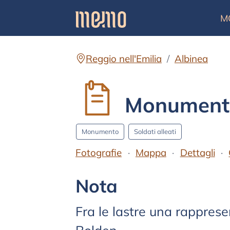
M
Reggio nell'Emilia
Albinea
Monumento
Monumento
Soldati alleati
Fotografie
Mappa
Dettagli
Testo
Nota
Fra le lastre una rappresen