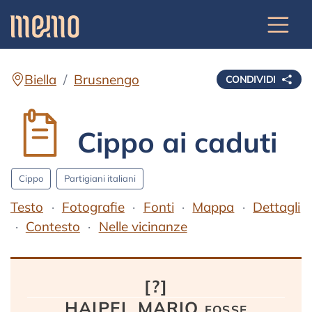
Biella
Brusnengo
CONDIVIDI
Cippo ai caduti
Cippo
Partigiani italiani
Testo
Fotografie
Fonti
Mappa
Dettagli
Contesto
Nelle vicinanze
Testo
[?]
HAIPEL MARIO fosse