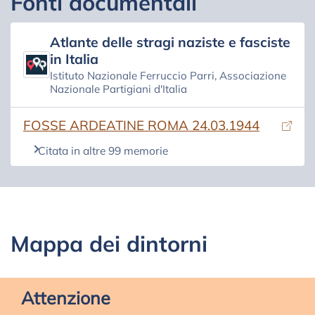
Fonti documentali
Atlante delle stragi naziste e fasciste
in Italia
Istituto Nazionale Ferruccio Parri, Associazione
Nazionale Partigiani d'Italia
(si apre in una nuova scheda)
FOSSE ARDEATINE ROMA 24.03.1944
Citata in altre 99 memorie
Mappa dei dintorni
Attenzione