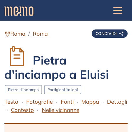
Roma
Roma
CONDIVIDI
Pietra
d'inciampo a Eluisi
Pietra d'inciampo
Partigiani italiani
Testo
Fotografie
Fonti
Mappa
Dettagli
Contesto
Nelle vicinanze
Testo