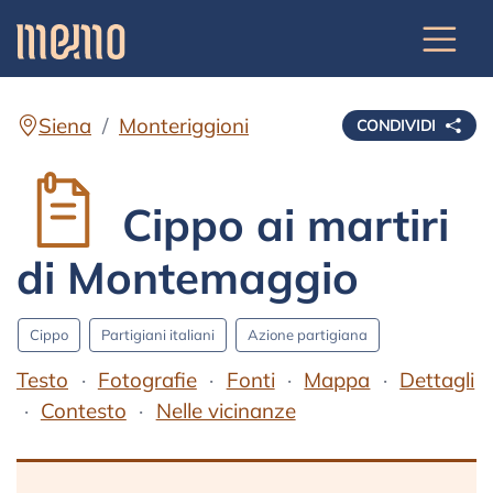
Siena
Monteriggioni
CONDIVIDI
Cippo ai martiri
di Montemaggio
Cippo
Partigiani italiani
Azione partigiana
Testo
Fotografie
Fonti
Mappa
Dettagli
Contesto
Nelle vicinanze
Testo