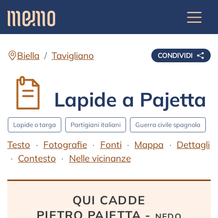
Biella
Tavigliano
CONDIVIDI
Lapide a Pajetta
Lapide o targa
Partigiani italiani
Guerra civile spagnola
Testo
Fotografie
Fonti
Mappa
Dettagli
Contesto
Nelle vicinanze
Testo
QUI CADDE
PIETRO PAJETTA - nedo