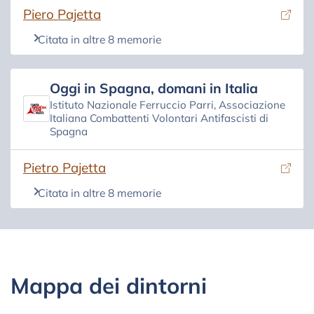
(si apre in una nuova scheda)
Piero Pajetta
Citata in altre 8 memorie
Oggi in Spagna, domani in Italia
Istituto Nazionale Ferruccio Parri, Associazione
Italiana Combattenti Volontari Antifascisti di
Spagna
(si apre in una nuova scheda)
Pietro Pajetta
Citata in altre 8 memorie
Mappa dei dintorni