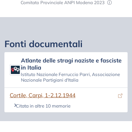
Comitato Provinciale ANPI Modena 2023
Fonti documentali
Atlante delle stragi naziste e fasciste
in Italia
Istituto Nazionale Ferruccio Parri, Associazione
Nazionale Partigiani d'Italia
(si apre in una nuova scheda)
Cortile, Carpi, 1-2.12.1944
Citata in altre 10 memorie