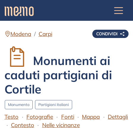
Modena
Carpi
CONDIVIDI
Monumenti ai
caduti partigiani di
Cortile
Monumento
Partigiani italiani
Testo
Fotografie
Fonti
Mappa
Dettagli
Contesto
Nelle vicinanze