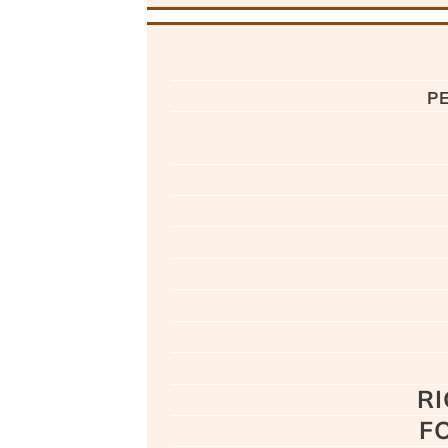
p
RI
F