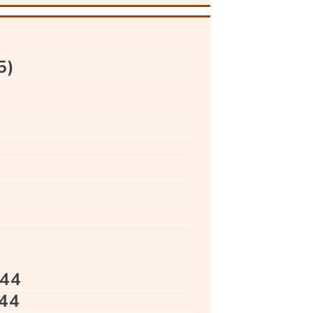
5)
944
44