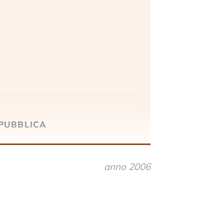
5
epubblica
anno 2006