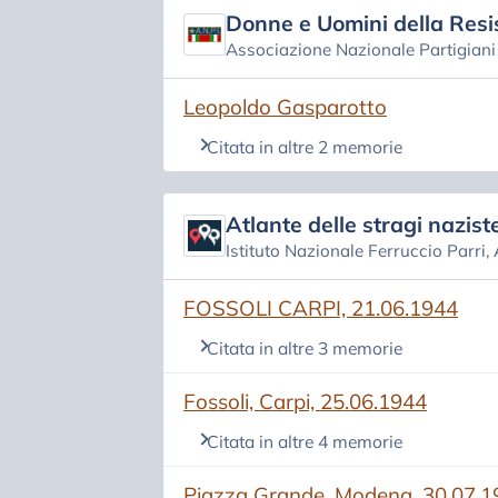
Donne e Uomini della Resi
Associazione Nazionale Partigiani d
(si apre in una nuova scheda)
Leopoldo Gasparotto
Citata in altre 2 memorie
Atlante delle stragi naziste
Istituto Nazionale Ferruccio Parri,
(si apre in una nuova scheda)
FOSSOLI CARPI, 21.06.1944
Citata in altre 3 memorie
(si apre in una nuova scheda)
Fossoli, Carpi, 25.06.1944
Citata in altre 4 memorie
(si apre in una nuova scheda)
Piazza Grande, Modena, 30.07.1