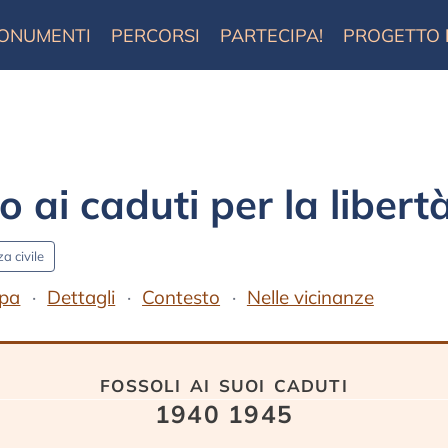
ONUMENTI
PERCORSI
PARTECIPA!
PROGETTO
i caduti per la libertà
a civile
pa
Dettagli
Contesto
Nelle vicinanze
fossoli ai suoi caduti
1940 1945