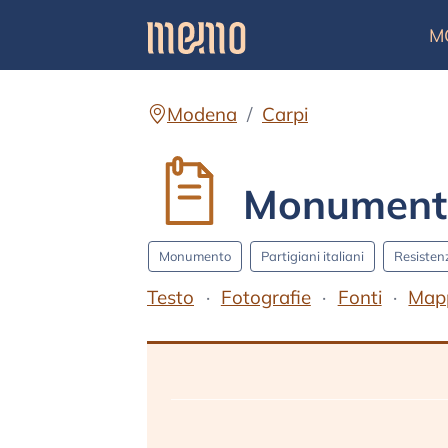
M
Modena
Carpi
Monumento a
Monumento
Partigiani italiani
Resistenz
Testo
Fotografie
Fonti
Map
Testo