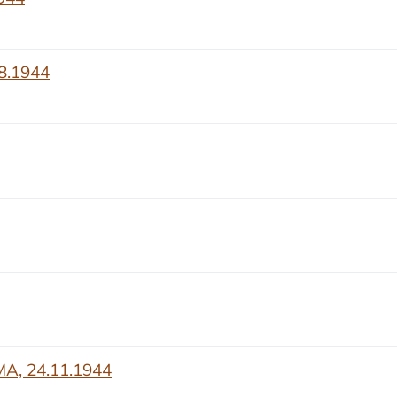
08.1944
A, 24.11.1944