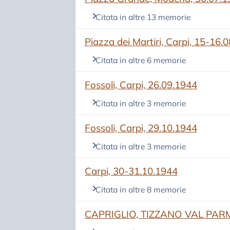
Citata in altre 13 memorie
(si apre in una nuova scheda)
Piazza dei Martiri, Carpi, 15-16.
Citata in altre 6 memorie
(si apre in una nuova scheda)
Fossoli, Carpi, 26.09.1944
Citata in altre 3 memorie
(si apre in una nuova scheda)
Fossoli, Carpi, 29.10.1944
Citata in altre 3 memorie
(si apre in una nuova scheda)
Carpi, 30-31.10.1944
Citata in altre 8 memorie
(si apre in una nuova scheda)
CAPRIGLIO, TIZZANO VAL PARM