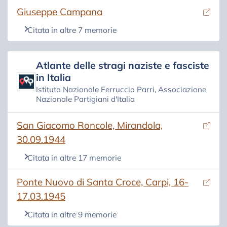
(si apre in una nuova scheda)
Giuseppe Campana
Citata in altre 7 memorie
Atlante delle stragi naziste e fasciste
in Italia
Istituto Nazionale Ferruccio Parri, Associazione
Nazionale Partigiani d'Italia
(si apre in una nuova scheda)
San Giacomo Roncole, Mirandola,
30.09.1944
Citata in altre 17 memorie
(si apre in una nuova scheda)
Ponte Nuovo di Santa Croce, Carpi, 16-
17.03.1945
Citata in altre 9 memorie