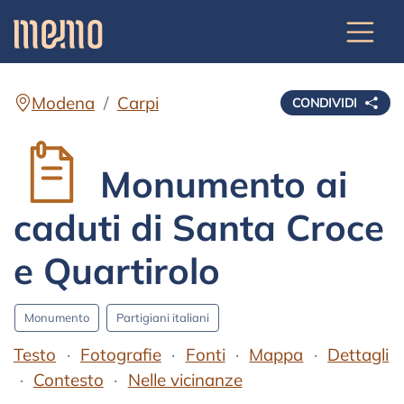
Modena
Carpi
CONDIVIDI
Monumento ai
caduti di Santa Croce
e Quartirolo
Monumento
Partigiani italiani
Testo
Fotografie
Fonti
Mappa
Dettagli
Contesto
Nelle vicinanze