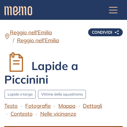
Reggio nell'Emilia
CONDIVIDI
Reggio nell'Emilia
Lapide a
Piccinini
Lapide o targa
Vittime dello squadrismo
Testo
Fotografie
Mappa
Dettagli
Contesto
Nelle vicinanze