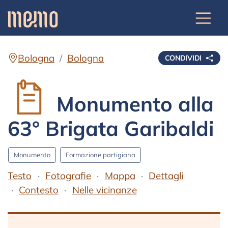
Bologna
Bologna
CONDIVIDI
Monumento alla
63° Brigata Garibaldi
Monumento
Formazione partigiana
Testo
Fotografie
Mappa
Dettagli
Contesto
Nelle vicinanze
Testo