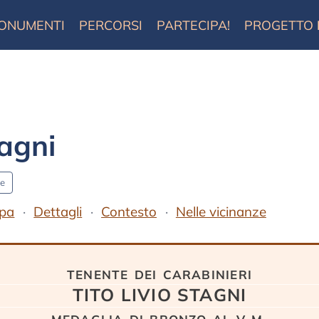
ONUMENTI
PERCORSI
PARTECIPA!
PROGETTO
agni
ne
pa
Dettagli
Contesto
Nelle vicinanze
tenente dei carabinieri
TITO LIVIO STAGNI
medaglia di bronzo al v.m.