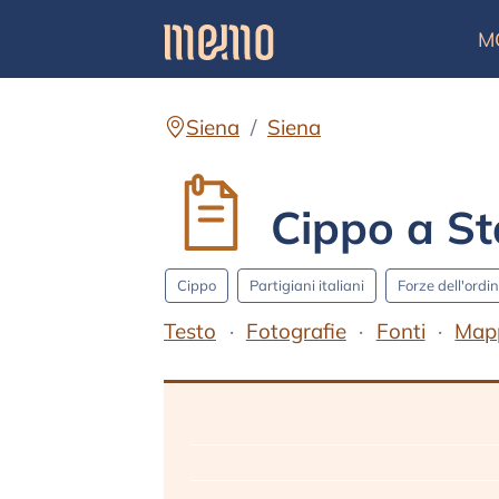
M
Siena
Siena
Cippo a St
Cippo
Partigiani italiani
Forze dell'ordi
Testo
Fotografie
Fonti
Map
Testo