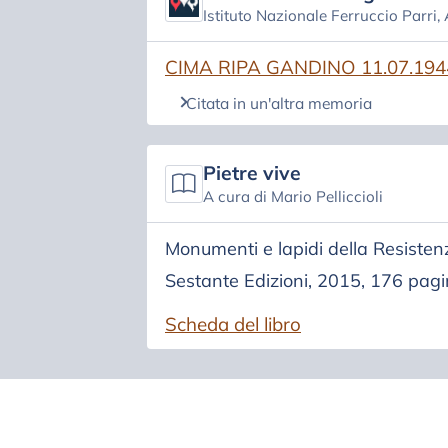
Istituto Nazionale Ferruccio Parri,
(si apre in una nuova scheda)
CIMA RIPA GANDINO 11.07.194
Citata in un'altra memoria
Pietre vive
A cura di Mario Pelliccioli
Monumenti e lapidi della Resist
Sestante Edizioni, 2015, 176 pa
Scheda del libro