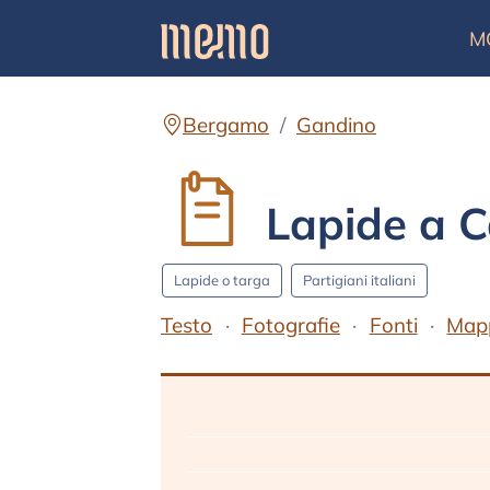
M
Bergamo
Gandino
Lapide a C
Lapide o targa
Partigiani italiani
Testo
Fotografie
Fonti
Map
Testo