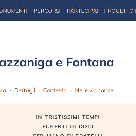
ONUMENTI
PERCORSI
PARTECIPA!
PROGETTO
azzaniga e Fontana
pa
Dettagli
Contesto
Nelle vicinanze
in tristissimi tempi
furenti di odio
per mano di fratelli