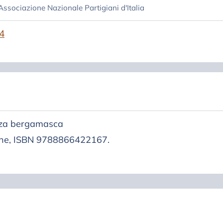
 Associazione Nazionale Partigiani d'Italia
4
enza bergamasca
gine, ISBN 9788866422167.