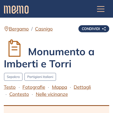
Bergamo
Casnigo
CONDIVIDI
Monumento a
Imberti e Torri
Sepolcro
Partigiani italiani
Testo
Fotografie
Mappa
Dettagli
Contesto
Nelle vicinanze
Testo