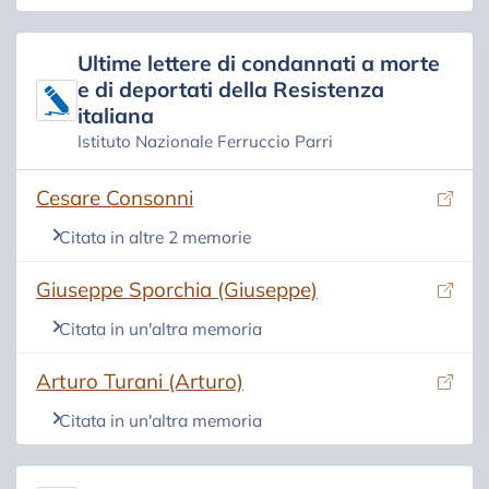
Ultime lettere di condannati a morte
e di deportati della Resistenza
italiana
Istituto Nazionale Ferruccio Parri
(si apre in una nuova scheda)
Cesare Consonni
Citata in altre 2 memorie
(si apre in una nuova scheda)
Giuseppe Sporchia (Giuseppe)
Citata in un'altra memoria
(si apre in una nuova scheda)
Arturo Turani (Arturo)
Citata in un'altra memoria