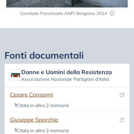
Comitato Provinciale ANPI Bergamo 2014
Fonti documentali
Donne e Uomini della Resistenza
Associazione Nazionale Partigiani d'Italia
(si apre in una nuova scheda)
Cesare Consonni
Citata in altre 2 memorie
(si apre in una nuova scheda)
Giuseppe Sporchia
Citata in altre 2 memorie