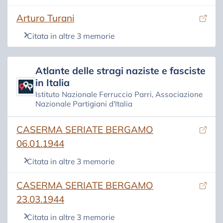
(si apre in una nuova scheda)
Arturo Turani
Citata in altre 3 memorie
Atlante delle stragi naziste e fasciste
in Italia
Istituto Nazionale Ferruccio Parri, Associazione
Nazionale Partigiani d'Italia
(si apre in una nuova scheda)
CASERMA SERIATE BERGAMO
06.01.1944
Citata in altre 3 memorie
(si apre in una nuova scheda)
CASERMA SERIATE BERGAMO
23.03.1944
Citata in altre 3 memorie