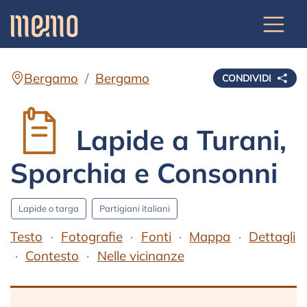
Bergamo
Bergamo
CONDIVIDI
Lapide a Turani,
Sporchia e Consonni
Lapide o targa
Partigiani italiani
Testo
Fotografie
Fonti
Mappa
Dettagli
Contesto
Nelle vicinanze
Testo