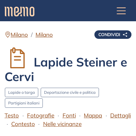
Milano
Milano
CONDIVIDI
Lapide Steiner e
Cervi
Lapide o targa
Deportazione civile e politica
Partigiani italiani
Testo
Fotografie
Fonti
Mappa
Dettagli
Contesto
Nelle vicinanze