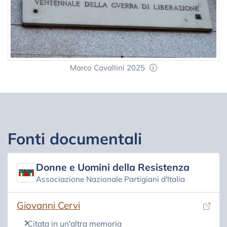
Marco Cavallini 2025
Fonti documentali
Donne e Uomini della Resistenza
Associazione Nazionale Partigiani d'Italia
(si apre in una nuova scheda)
Giovanni Cervi
Citata in un'altra memoria