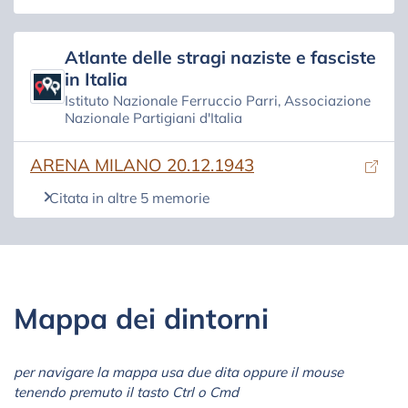
Atlante delle stragi naziste e fasciste
in Italia
Istituto Nazionale Ferruccio Parri, Associazione
Nazionale Partigiani d'Italia
(si apre in una nuova scheda)
ARENA MILANO 20.12.1943
Citata in altre 5 memorie
Mappa dei dintorni
per navigare la mappa usa due dita oppure il mouse
tenendo premuto il tasto Ctrl o Cmd