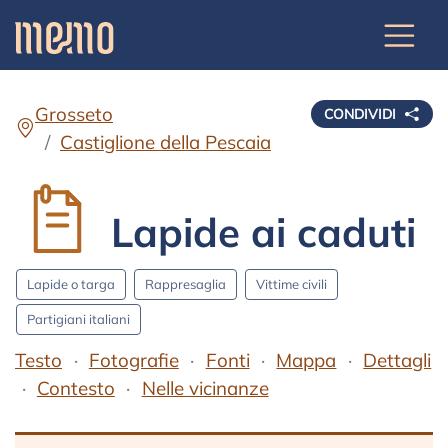
Grosseto
CONDIVIDI
Castiglione della Pescaia
Lapide ai caduti
Lapide o targa
Rappresaglia
Vittime civili
Partigiani italiani
Testo
Fotografie
Fonti
Mappa
Dettagli
Contesto
Nelle vicinanze