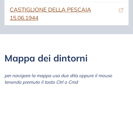
(si apre in una nuova scheda)
CASTIGLIONE DELLA PESCAIA
15.06.1944
Mappa dei dintorni
per navigare la mappa usa due dita oppure il mouse
tenendo premuto il tasto Ctrl o Cmd