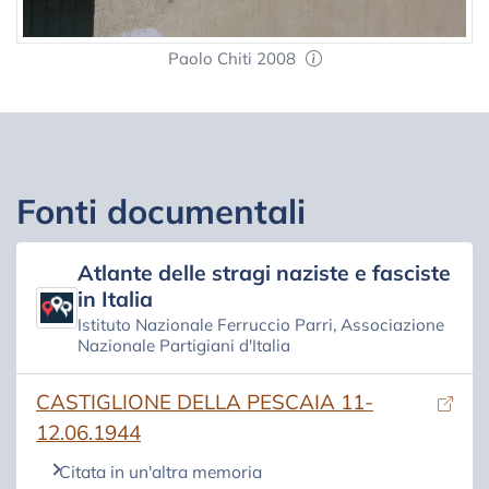
Paolo Chiti 2008
Fonti documentali
Atlante delle stragi naziste e fasciste
in Italia
Istituto Nazionale Ferruccio Parri, Associazione
Nazionale Partigiani d'Italia
(si apre in una nuova scheda)
CASTIGLIONE DELLA PESCAIA 11-
12.06.1944
Citata in un'altra memoria