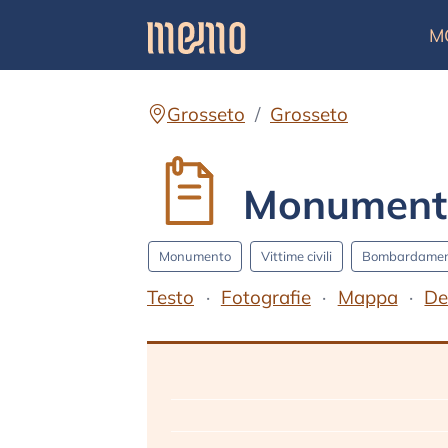
M
Grosseto
Grosseto
Monumento 
Monumento
Vittime civili
Bombardamen
Testo
Fotografie
Mappa
De
Testo