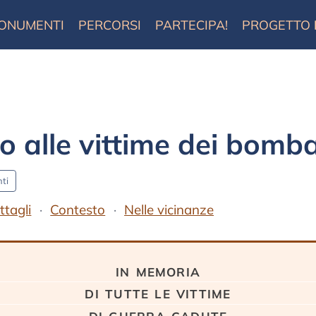
ONUMENTI
PERCORSI
PARTECIPA!
PROGETTO
alle vittime dei bomb
ti
ttagli
Contesto
Nelle vicinanze
in memoria
di tutte le vittime
di guerra cadute