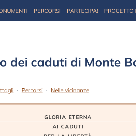
ONUMENTI
PERCORSI
PARTECIPA!
PROGETTO
dei caduti di Monte Bot
ttagli
Percorsi
Nelle vicinanze
gloria eterna
ai caduti
per la libertà