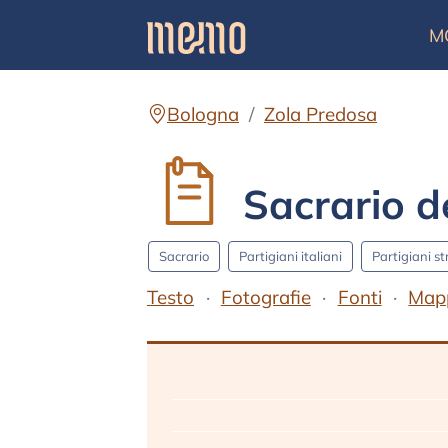
M
Bologna
Zola Predosa
Sacrario de
Sacrario
Partigiani italiani
Partigiani st
Testo
Fotografie
Fonti
Map
Testo