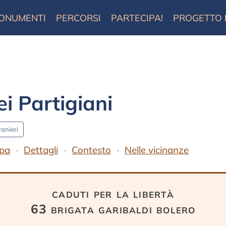
ONUMENTI
PERCORSI
PARTECIPA!
PROGETTO
i Partigiani
ranieri
pa
Dettagli
Contesto
Nelle vicinanze
caduti per la libertà
63 brigata garibaldi bolero