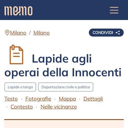
Milano
Milano
CONDIVIDI
Lapide agli
operai della Innocenti
Lapide o targa
Deportazione civile e politica
Testo
Fotografie
Mappa
Dettagli
Contesto
Nelle vicinanze
Testo