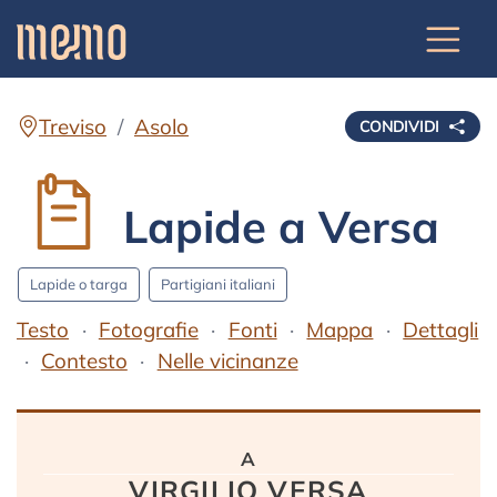
Treviso
Asolo
CONDIVIDI
Lapide a Versa
Lapide o targa
Partigiani italiani
Testo
Fotografie
Fonti
Mappa
Dettagli
Contesto
Nelle vicinanze
Testo
a
VIRGILIO VERSA