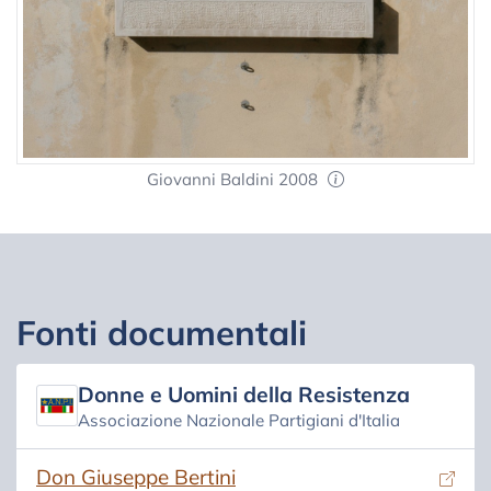
Giovanni Baldini 2008
Fonti documentali
Donne e Uomini della Resistenza
Associazione Nazionale Partigiani d'Italia
(si apre in una nuova scheda)
Don Giuseppe Bertini