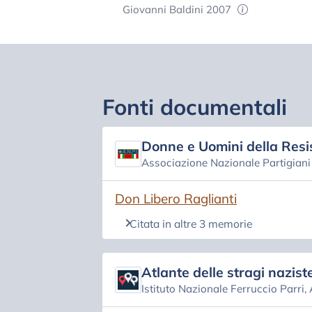
Giovanni Baldini 2007
Fonti documentali
Donne e Uomini della Resi
Associazione Nazionale Partigiani d
(si apre in una nuova scheda)
Don Libero Raglianti
Citata in altre 3 memorie
Atlante delle stragi naziste
Istituto Nazionale Ferruccio Parri,