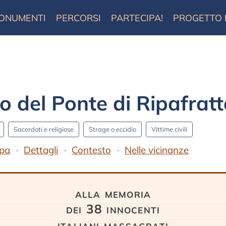
ONUMENTI
PERCORSI
PARTECIPA!
PROGETTO
del Ponte di Ripafratt
Sacerdoti e religiose
Strage o eccidio
Vittime civili
pa
Dettagli
Contesto
Nelle vicinanze
alla memoria
dei 38 innocenti
italiani massagrati