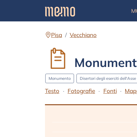
M
Pisa
Vecchiano
Monumento 
Monumento
Disertori degli eserciti dell'Asse
Testo
Fotografie
Fonti
Map
Testo