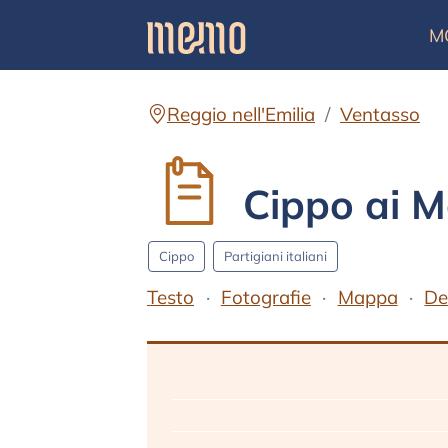
M
Reggio nell'Emilia
Ventasso
Cippo ai M
Cippo
Partigiani italiani
Testo
Fotografie
Mappa
De
Testo