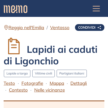
Reggio nell'Emilia
Ventasso
CONDIVIDI
Lapidi ai caduti
di Ligonchio
Lapide o targa
Vittime civili
Partigiani italiani
Testo
Fotografie
Mappa
Dettagli
Contesto
Nelle vicinanze
Testo