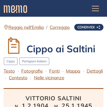
Reggio nell'Emilia
Correggio
CONDIVIDI
Cippo ai Saltini
Cippo
Partigiani italiani
Testo
Fotografie
Fonti
Mappa
Dettagli
Contesto
Nelle vicinanze
Testo
VITTORIO SALTINI
n. 1.2.1904 . m. 25.1.1945