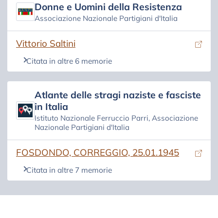
Donne e Uomini della Resistenza
Associazione Nazionale Partigiani d'Italia
(si apre in una nuova scheda)
Vittorio Saltini
Citata in altre 6 memorie
Atlante delle stragi naziste e fasciste
in Italia
Istituto Nazionale Ferruccio Parri, Associazione
Nazionale Partigiani d'Italia
(si apre in una nuova scheda)
FOSDONDO, CORREGGIO, 25.01.1945
Citata in altre 7 memorie