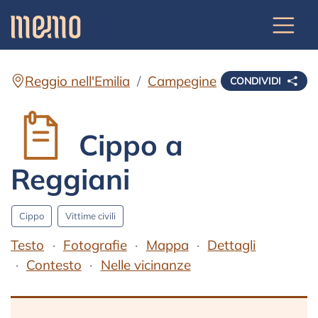
Reggio nell'Emilia
Campegine
CONDIVIDI
Cippo a
Reggiani
Cippo
Vittime civili
Testo
Fotografie
Mappa
Dettagli
Contesto
Nelle vicinanze
Testo