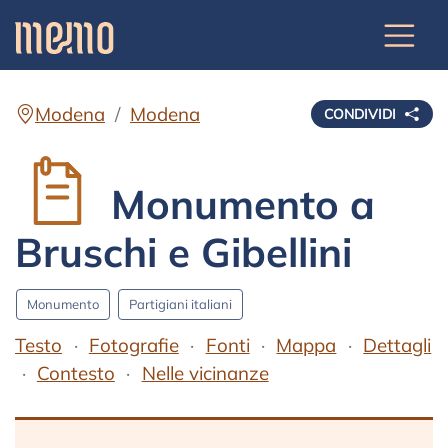
Modena
Modena
CONDIVIDI
Monumento a
Bruschi e Gibellini
Monumento
Partigiani italiani
Testo
Fotografie
Fonti
Mappa
Dettagli
Contesto
Nelle vicinanze
Testo