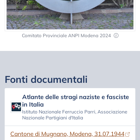
Comitato Provinciale ANPI Modena 2024
Fonti documentali
Atlante delle stragi naziste e fasciste
in Italia
Istituto Nazionale Ferruccio Parri, Associazione
Nazionale Partigiani d'Italia
(si apre in una nuova scheda)
Cantone di Mugnano, Modena, 31.07.1944