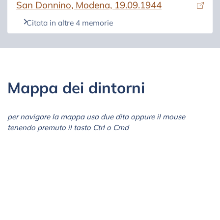
(si apre in una nuova scheda)
San Donnino, Modena, 19.09.1944
Citata in altre 4 memorie
Mappa dei dintorni
per navigare la mappa usa due dita oppure il mouse
tenendo premuto il tasto Ctrl o Cmd