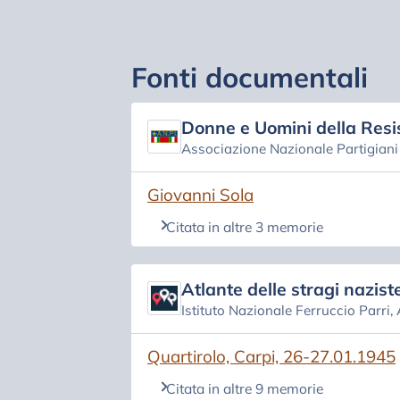
Fonti documentali
Donne e Uomini della Resi
Associazione Nazionale Partigiani d
(si apre in una nuova scheda)
Giovanni Sola
Citata in altre 3 memorie
Atlante delle stragi naziste
Istituto Nazionale Ferruccio Parri,
(si apre in una nuova scheda)
Quartirolo, Carpi, 26-27.01.1945
Citata in altre 9 memorie