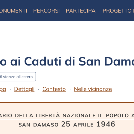
ONUMENTI
PERCORSI
PARTECIPA!
PROGETTO
 ai Caduti di San Dam
di stanza all'estero
pa
Dettagli
Contesto
Nelle vicinanze
rio della libertà nazionale il popolo ai
san damaso 25 aprile 1946