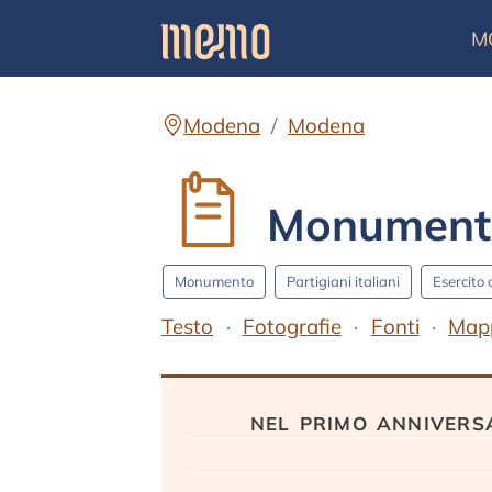
M
Modena
Modena
Monumento
Monumento
Partigiani italiani
Esercito 
Testo
Fotografie
Fonti
Map
Testo
nel primo anniversa