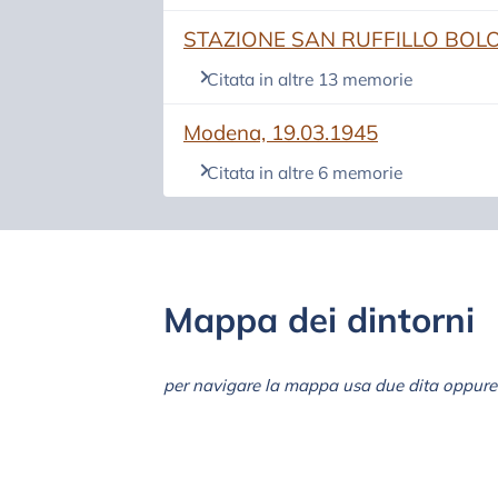
(si apre in una nuova scheda)
STAZIONE SAN RUFFILLO BOLO
Citata in altre 13 memorie
(si apre in una nuova scheda)
Modena, 19.03.1945
Citata in altre 6 memorie
Mappa dei dintorni
per navigare la mappa usa due dita oppure 