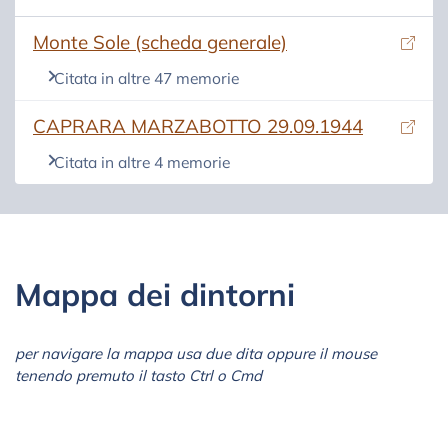
(si apre in una nuova scheda)
Monte Sole (scheda generale)
Citata in altre 47 memorie
(si apre in una nuova scheda)
CAPRARA MARZABOTTO 29.09.1944
Citata in altre 4 memorie
Mappa dei dintorni
per navigare la mappa usa due dita oppure il mouse
tenendo premuto il tasto Ctrl o Cmd