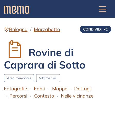
Bologna
Marzabotto
CONDIVIDI
Rovine di
Caprara di Sotto
Area memoriale
Vittime civili
Fotografie
Fonti
Mappa
Dettagli
Percorsi
Contesto
Nelle vicinanze