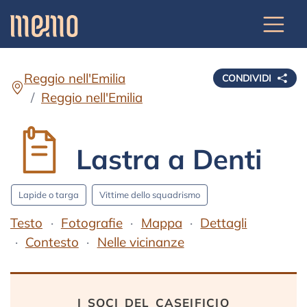
Reggio nell'Emilia
CONDIVIDI
Reggio nell'Emilia
Lastra a Denti
Lapide o targa
Vittime dello squadrismo
Testo
Fotografie
Mappa
Dettagli
Contesto
Nelle vicinanze
Testo
i soci del caseificio