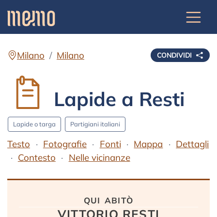
Milano
Milano
CONDIVIDI
Lapide a Resti
Lapide o targa
Partigiani italiani
Testo
Fotografie
Fonti
Mappa
Dettagli
Contesto
Nelle vicinanze
Testo
qui abitò
VITTORIO RESTI