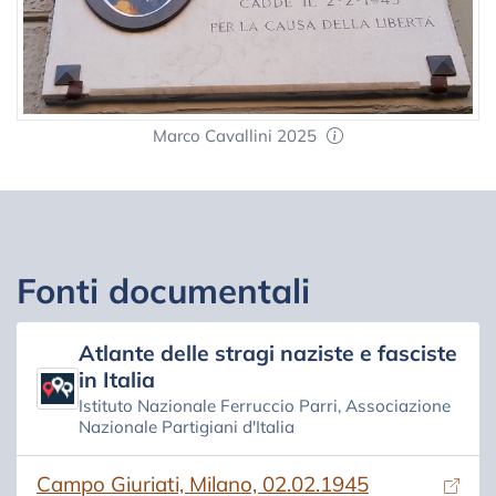
Marco Cavallini 2025
Fonti documentali
Atlante delle stragi naziste e fasciste
in Italia
Istituto Nazionale Ferruccio Parri, Associazione
Nazionale Partigiani d'Italia
(si apre in una nuova scheda)
Campo Giuriati, Milano, 02.02.1945