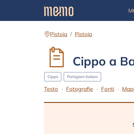
M
Pistoia
Pistoia
Cippo a Bal
Cippo
Partigiani italiani
Testo
Fotografie
Fonti
Map
Testo