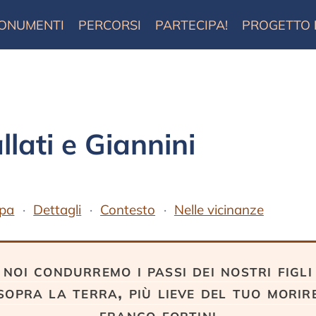
ONUMENTI
PERCORSI
PARTECIPA!
PROGETTO
lati e Giannini
pa
Dettagli
Contesto
Nelle vicinanze
noi condurremo i passi dei nostri figli
sopra la terra, più lieve del tuo morir
franco fortini