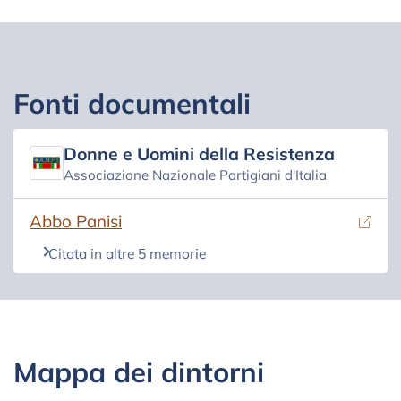
Fonti documentali
Donne e Uomini della Resistenza
Associazione Nazionale Partigiani d'Italia
(si apre in una nuova scheda)
Abbo Panisi
Citata in altre 5 memorie
Mappa dei dintorni