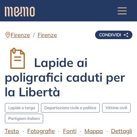
Firenze
Firenze
CONDIVIDI
Lapide ai
poligrafici caduti per
la Libertà
Lapide o targa
Deportazione civile e politica
Vittime civili
Partigiani italiani
Testo
Fotografie
Fonti
Mappa
Dettagli