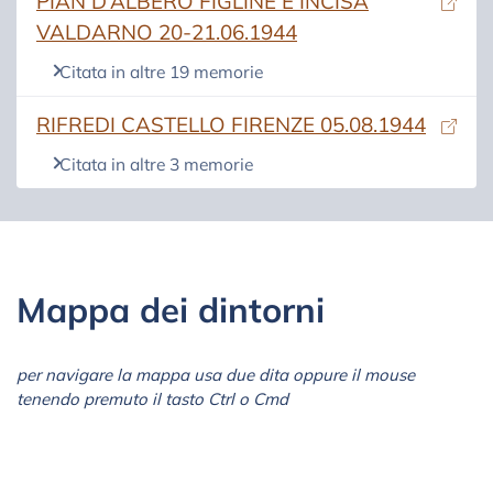
(si apre in una nuova scheda)
PIAN D’ALBERO FIGLINE E INCISA
VALDARNO 20-21.06.1944
Citata in altre 19 memorie
(si apre in una nuova scheda)
RIFREDI CASTELLO FIRENZE 05.08.1944
Citata in altre 3 memorie
Mappa dei dintorni
per navigare la mappa usa due dita oppure il mouse
tenendo premuto il tasto Ctrl o Cmd